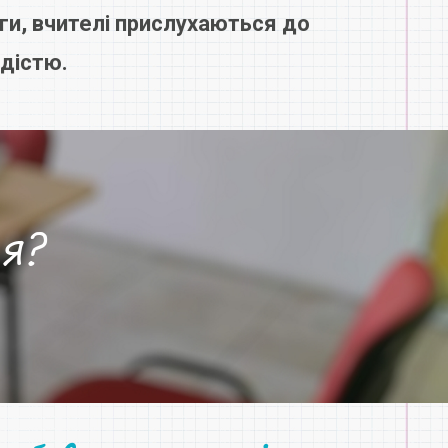
ги, вчителі прислухаються до
адістю.
я?