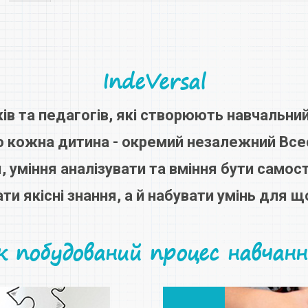
IndeVersal
ів та педагогів, які створюють навчальний
що кожна дитина - окремий незалежний Всес
 уміння аналізувати та вміння бути самос
ти якісні знання, а й набувати умінь для 
к побудований процес навчанн