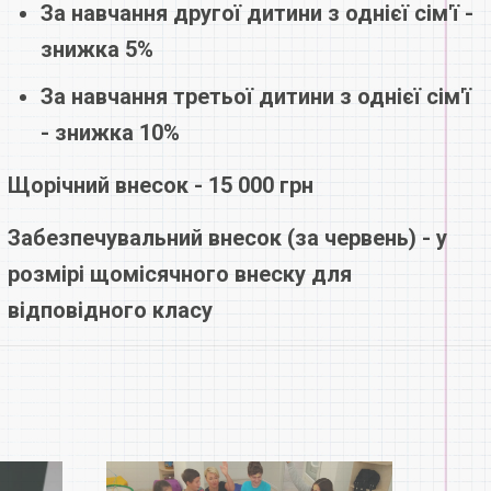
За навчання другої дитини з однієї сім'ї -
знижка 5%
За навчання третьої дитини з однієї сім'ї
- знижка 10%
Щорічний внесок - 15 000 грн
Забезпечувальний внесок (за червень) - у
розмірі щомісячного внеску для
відповідного класу