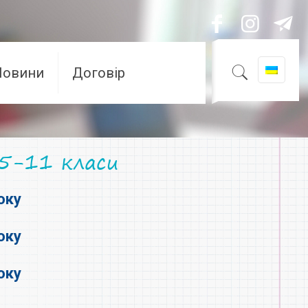
Новини
Договір
 5-11 класи
оку
оку
оку