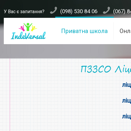
(098) 530 84 06
(067) 8
У Вас є запитання?
Приватна школа
Онл
ПЗЗСО Ліце
лі
лі
лі