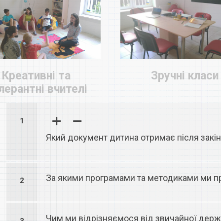
Креативні та
Зручні класи
лерантні вчителі
1
Який документ дитина отримає після закі
За якими програмами та методиками ми 
2
Чим ми відрізняємося від звичайної дер