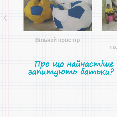
Вільний простір
ння
то
Про що найчастіше
запитують батьки?