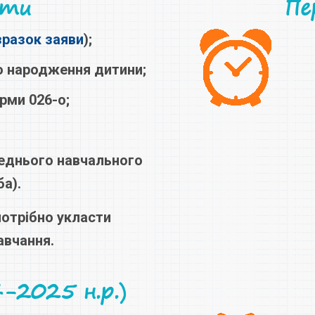
нти
Пе
зразок заяви
);
о народження дитини;
рми 026-о;
;
еднього навчального
а).
потрібно укласти
авчання.
-2025 н.р.)