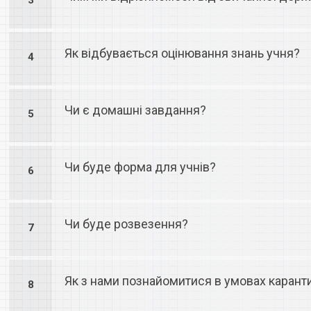
3
Як відбувається оцінювання знань учня?
4
Чи є домашні завдання?
5
Чи буде форма для учнів?
6
Чи буде розвезення?
7
Як з нами познайомитися в умовах каран
8