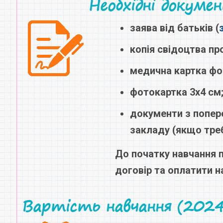
Необхідні докуме
заява від батьків (
копія свідоцтва пр
медична картка фо
фотокартка 3х4 см
документи з попер
закладу (якщо треб
До початку навчання 
договір та оплатити н
Вартість навчання (2024