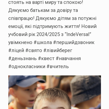
стоять на варті миру та спокою!
Дякуємо батькам за довіру та
співпрацю! Дякуємо дітям за потужні
емоції, які підтримують життя! Новий
учбовий рік 2024/2025 з “IndeVersal”
увімкнено #школа #першийдзвоник
#ліцей #свято #лівийберег
#деньзнань #квест #навчання
#однокласники #вчитель