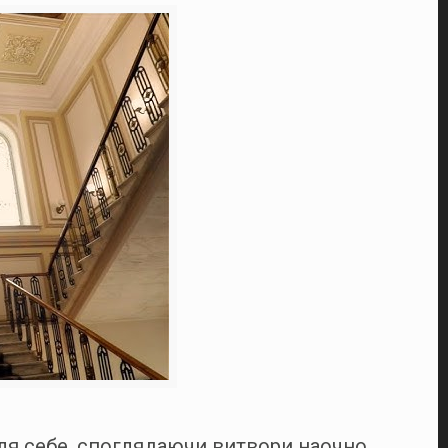
ля себе, споглядаючи витвори наочно.