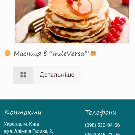
Масниця в “IndeVersal”
Детальніше
Контакти
Телефони
Україна
,
м. Київ
(098)
530-84-06
вул. Алімпія Галика, 2,
(067)
846-73-76