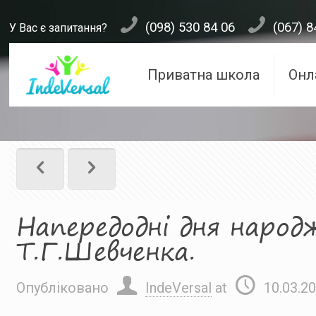
(098) 530 84 06
(067) 8
У Вас є запитання?
Приватна школа
Онл
Напередодні дня народ
Т.Г.Шевченка.
Опубліковано
IndeVersal
at
10.03.2