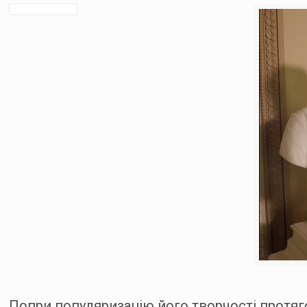
Попри популяризацію його творчості протяг