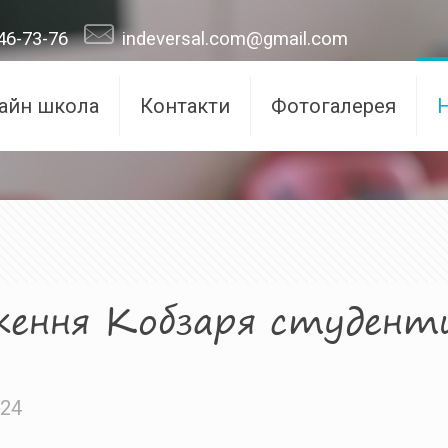
46-73-76
indeversal.com@gmail.com
айн школа
Контакти
Фотогалерея
ження Кобзаря студенти
024